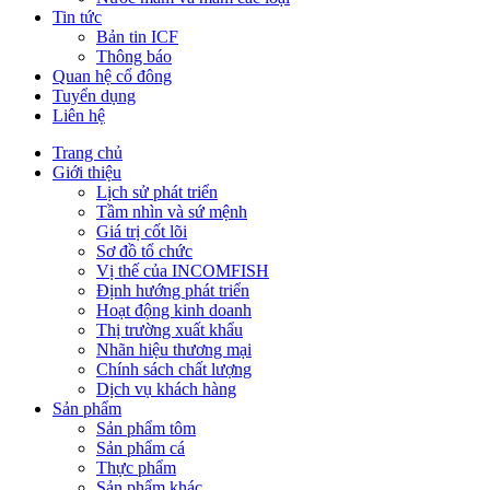
Tin tức
Bản tin ICF
Thông báo
Quan hệ cổ đông
Tuyển dụng
Liên hệ
Trang chủ
Giới thiệu
Lịch sử phát triển
Tầm nhìn và sứ mệnh
Giá trị cốt lõi
Sơ đồ tổ chức
Vị thế của INCOMFISH
Định hướng phát triển
Hoạt động kinh doanh
Thị trường xuất khẩu
Nhãn hiệu thương mại
Chính sách chất lượng
Dịch vụ khách hàng
Sản phẩm
Sản phẩm tôm
Sản phẩm cá
Thực phẩm
Sản phẩm khác