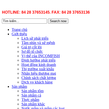
HOTLINE: 84 28 37653145. FAX: 84 28 37653136
Search now
Trang chủ
Giới thiệu
Lịch sử phát triển
Tầm nhìn và sứ mệnh
Giá trị cốt lõi
Sơ đồ tổ chức
Vị thế của INCOMFISH
Định hướng phát triển
Hoạt động kinh doanh
Thị trường xuất khẩu
Nhãn hiệu thương mại
Chính sách chất lượng
Dịch vụ khách hàng
Sản phẩm
Sản phẩm tôm
Sản phẩm cá
Thực phẩm
Sản phẩm khác
Nước mắm và mắm các loại