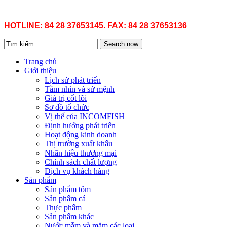
HOTLINE: 84 28 37653145. FAX: 84 28 37653136
Search now
Trang chủ
Giới thiệu
Lịch sử phát triển
Tầm nhìn và sứ mệnh
Giá trị cốt lõi
Sơ đồ tổ chức
Vị thế của INCOMFISH
Định hướng phát triển
Hoạt động kinh doanh
Thị trường xuất khẩu
Nhãn hiệu thương mại
Chính sách chất lượng
Dịch vụ khách hàng
Sản phẩm
Sản phẩm tôm
Sản phẩm cá
Thực phẩm
Sản phẩm khác
Nước mắm và mắm các loại