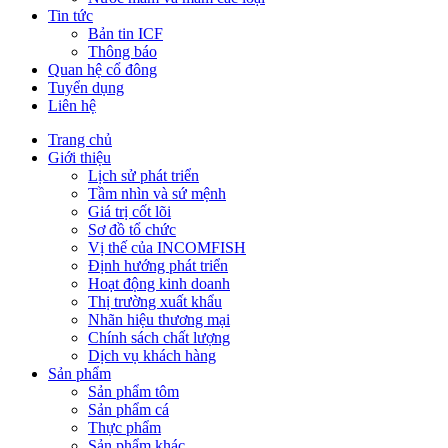
Tin tức
Bản tin ICF
Thông báo
Quan hệ cổ đông
Tuyển dụng
Liên hệ
Trang chủ
Giới thiệu
Lịch sử phát triển
Tầm nhìn và sứ mệnh
Giá trị cốt lõi
Sơ đồ tổ chức
Vị thế của INCOMFISH
Định hướng phát triển
Hoạt động kinh doanh
Thị trường xuất khẩu
Nhãn hiệu thương mại
Chính sách chất lượng
Dịch vụ khách hàng
Sản phẩm
Sản phẩm tôm
Sản phẩm cá
Thực phẩm
Sản phẩm khác