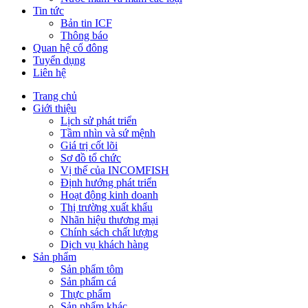
Tin tức
Bản tin ICF
Thông báo
Quan hệ cổ đông
Tuyển dụng
Liên hệ
Trang chủ
Giới thiệu
Lịch sử phát triển
Tầm nhìn và sứ mệnh
Giá trị cốt lõi
Sơ đồ tổ chức
Vị thế của INCOMFISH
Định hướng phát triển
Hoạt động kinh doanh
Thị trường xuất khẩu
Nhãn hiệu thương mại
Chính sách chất lượng
Dịch vụ khách hàng
Sản phẩm
Sản phẩm tôm
Sản phẩm cá
Thực phẩm
Sản phẩm khác