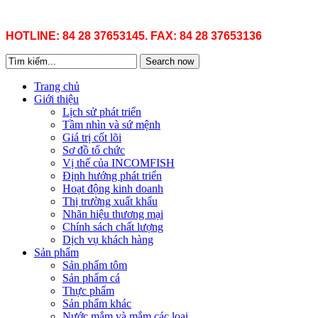
HOTLINE: 84 28 37653145. FAX: 84 28 37653136
Search now
Trang chủ
Giới thiệu
Lịch sử phát triển
Tầm nhìn và sứ mệnh
Giá trị cốt lõi
Sơ đồ tổ chức
Vị thế của INCOMFISH
Định hướng phát triển
Hoạt động kinh doanh
Thị trường xuất khẩu
Nhãn hiệu thương mại
Chính sách chất lượng
Dịch vụ khách hàng
Sản phẩm
Sản phẩm tôm
Sản phẩm cá
Thực phẩm
Sản phẩm khác
Nước mắm và mắm các loại