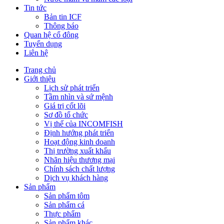
Tin tức
Bản tin ICF
Thông báo
Quan hệ cổ đông
Tuyển dụng
Liên hệ
Trang chủ
Giới thiệu
Lịch sử phát triển
Tầm nhìn và sứ mệnh
Giá trị cốt lõi
Sơ đồ tổ chức
Vị thế của INCOMFISH
Định hướng phát triển
Hoạt động kinh doanh
Thị trường xuất khẩu
Nhãn hiệu thương mại
Chính sách chất lượng
Dịch vụ khách hàng
Sản phẩm
Sản phẩm tôm
Sản phẩm cá
Thực phẩm
Sản phẩm khác