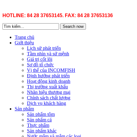
HOTLINE: 84 28 37653145. FAX: 84 28 37653136
Search now
Trang chủ
Giới thiệu
Lịch sử phát triển
Tầm nhìn và sứ mệnh
Giá trị cốt lõi
Sơ đồ tổ chức
Vị thế của INCOMFISH
Định hướng phát triển
Hoạt động kinh doanh
Thị trường xuất khẩu
Nhãn hiệu thương mại
Chính sách chất lượng
Dịch vụ khách hàng
Sản phẩm
Sản phẩm tôm
Sản phẩm cá
Thực phẩm
Sản phẩm khác
Nước mắm và mắm các loại