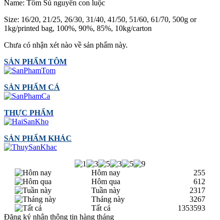
Name: Tôm Sú nguyên con luộc
Size: 16/20, 21/25, 26/30, 31/40, 41/50, 51/60, 61/70, 500g or
1kg/printed bag, 100%, 90%, 85%, 10kg/carton
Chưa có nhận xét nào về sản phẩm này.
SẢN PHẨM TÔM
SẢN PHẨM CÁ
THỰC PHẨM
SẢN PHẨM KHÁC
Hôm nay
255
Hôm qua
612
Tuần này
2317
Tháng này
3267
Tất cả
1353593
Đăng ký nhận thông tin hàng tháng