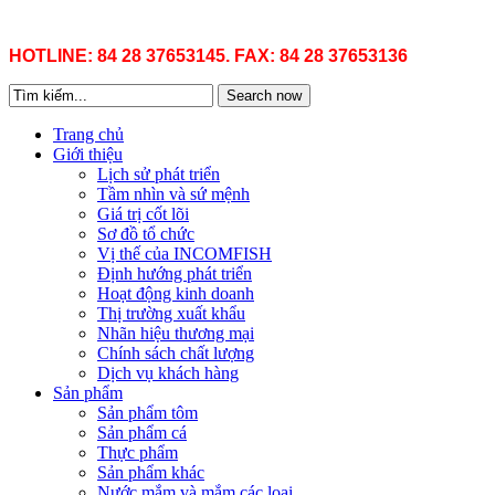
HOTLINE: 84 28 37653145. FAX: 84 28 37653136
Search now
Trang chủ
Giới thiệu
Lịch sử phát triển
Tầm nhìn và sứ mệnh
Giá trị cốt lõi
Sơ đồ tổ chức
Vị thế của INCOMFISH
Định hướng phát triển
Hoạt động kinh doanh
Thị trường xuất khẩu
Nhãn hiệu thương mại
Chính sách chất lượng
Dịch vụ khách hàng
Sản phẩm
Sản phẩm tôm
Sản phẩm cá
Thực phẩm
Sản phẩm khác
Nước mắm và mắm các loại