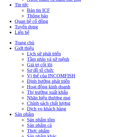
Tin tức
Bản tin ICF
Thông báo
Quan hệ cổ đông
Tuyển dụng
Liên hệ
Trang chủ
Giới thiệu
Lịch sử phát triển
Tầm nhìn và sứ mệnh
Giá trị cốt lõi
Sơ đồ tổ chức
Vị thế của INCOMFISH
Định hướng phát triển
Hoạt động kinh doanh
Thị trường xuất khẩu
Nhãn hiệu thương mại
Chính sách chất lượng
Dịch vụ khách hàng
Sản phẩm
Sản phẩm tôm
Sản phẩm cá
Thực phẩm
Sản phẩm khác