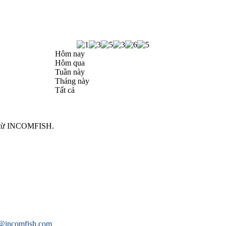
Hôm nay
Hôm qua
Tuần này
Tháng này
Tất cả
ng từ INCOMFISH.
o@incomfish.com