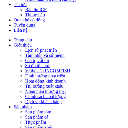
Tin tức
Bản tin ICF
Thông báo
Quan hệ cổ đông
Tuyển dụng
Liên hệ
Trang chủ
Giới thiệu
Lịch sử phát triển
Tầm nhìn và sứ mệnh
Giá trị cốt lõi
Sơ đồ tổ chức
Vị thế của INCOMFISH
Định hướng phát triển
Hoạt động kinh doanh
Thị trường xuất khẩu
Nhãn hiệu thương mại
Chính sách chất lượng
Dịch vụ khách hàng
Sản phẩm
Sản phẩm tôm
Sản phẩm cá
Thực phẩm
Sản phẩm khác