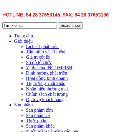
HOTLINE: 84 28 37653145. FAX: 84 28 37653136
Search now
Trang chủ
Giới thiệu
Lịch sử phát triển
Tầm nhìn và sứ mệnh
Giá trị cốt lõi
Sơ đồ tổ chức
Vị thế của INCOMFISH
Định hướng phát triển
Hoạt động kinh doanh
Thị trường xuất khẩu
Nhãn hiệu thương mại
Chính sách chất lượng
Dịch vụ khách hàng
Sản phẩm
Sản phẩm tôm
Sản phẩm cá
Thực phẩm
Sản phẩm khác
Nước mắm và mắm các loại