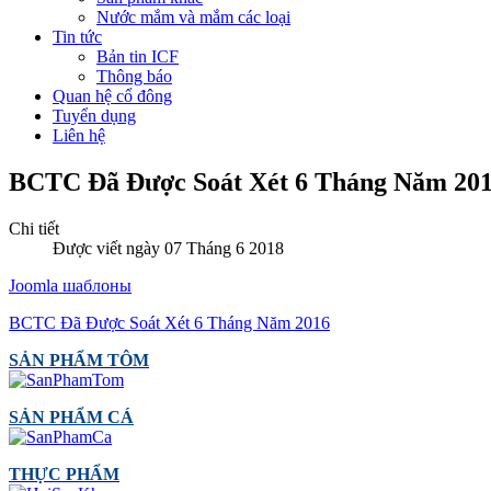
Nước mắm và mắm các loại
Tin tức
Bản tin ICF
Thông báo
Quan hệ cổ đông
Tuyển dụng
Liên hệ
BCTC Đã Được Soát Xét 6 Tháng Năm 20
Chi tiết
Được viết ngày 07 Tháng 6 2018
Joomla шаблоны
BCTC Đã Được Soát Xét 6 Tháng Năm 2016
SẢN PHẨM TÔM
SẢN PHẨM CÁ
THỰC PHẨM