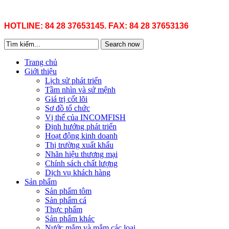
HOTLINE: 84 28 37653145. FAX: 84 28 37653136
Search now
Trang chủ
Giới thiệu
Lịch sử phát triển
Tầm nhìn và sứ mệnh
Giá trị cốt lõi
Sơ đồ tổ chức
Vị thế của INCOMFISH
Định hướng phát triển
Hoạt động kinh doanh
Thị trường xuất khẩu
Nhãn hiệu thương mại
Chính sách chất lượng
Dịch vụ khách hàng
Sản phẩm
Sản phẩm tôm
Sản phẩm cá
Thực phẩm
Sản phẩm khác
Nước mắm và mắm các loại