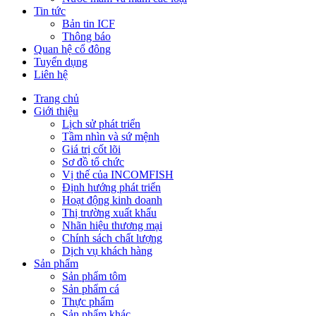
Tin tức
Bản tin ICF
Thông báo
Quan hệ cổ đông
Tuyển dụng
Liên hệ
Trang chủ
Giới thiệu
Lịch sử phát triển
Tầm nhìn và sứ mệnh
Giá trị cốt lõi
Sơ đồ tổ chức
Vị thế của INCOMFISH
Định hướng phát triển
Hoạt động kinh doanh
Thị trường xuất khẩu
Nhãn hiệu thương mại
Chính sách chất lượng
Dịch vụ khách hàng
Sản phẩm
Sản phẩm tôm
Sản phẩm cá
Thực phẩm
Sản phẩm khác