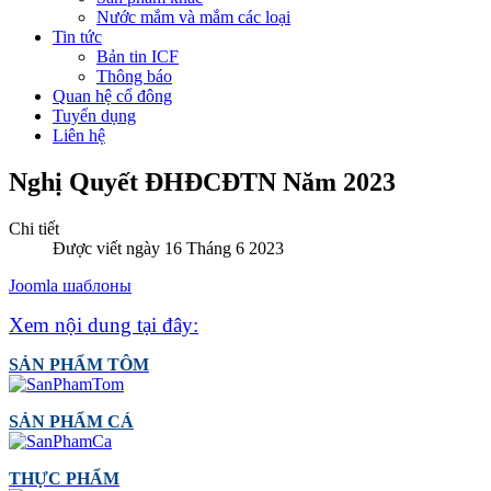
Nước mắm và mắm các loại
Tin tức
Bản tin ICF
Thông báo
Quan hệ cổ đông
Tuyển dụng
Liên hệ
Nghị Quyết ĐHĐCĐTN Năm 2023
Chi tiết
Được viết ngày 16 Tháng 6 2023
Joomla шаблоны
Xem nội dung tại đây:
SẢN PHẨM TÔM
SẢN PHẨM CÁ
THỰC PHẨM