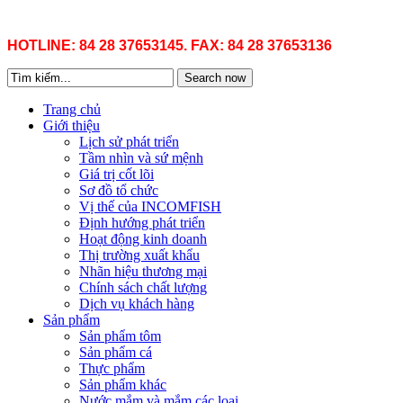
HOTLINE: 84 28 37653145. FAX: 84 28 37653136
Search now
Trang chủ
Giới thiệu
Lịch sử phát triển
Tầm nhìn và sứ mệnh
Giá trị cốt lõi
Sơ đồ tổ chức
Vị thế của INCOMFISH
Định hướng phát triển
Hoạt động kinh doanh
Thị trường xuất khẩu
Nhãn hiệu thương mại
Chính sách chất lượng
Dịch vụ khách hàng
Sản phẩm
Sản phẩm tôm
Sản phẩm cá
Thực phẩm
Sản phẩm khác
Nước mắm và mắm các loại