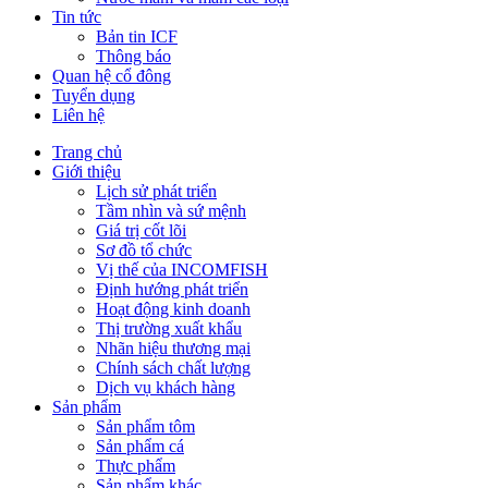
Tin tức
Bản tin ICF
Thông báo
Quan hệ cổ đông
Tuyển dụng
Liên hệ
Trang chủ
Giới thiệu
Lịch sử phát triển
Tầm nhìn và sứ mệnh
Giá trị cốt lõi
Sơ đồ tổ chức
Vị thế của INCOMFISH
Định hướng phát triển
Hoạt động kinh doanh
Thị trường xuất khẩu
Nhãn hiệu thương mại
Chính sách chất lượng
Dịch vụ khách hàng
Sản phẩm
Sản phẩm tôm
Sản phẩm cá
Thực phẩm
Sản phẩm khác