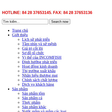
HOTLINE: 84 28 37653145. FAX: 84 28 37653136
Search now
Trang chủ
Giới thiệu
Lịch sử phát triển
Tầm nhìn và sứ mệnh
Giá trị cốt lõi
Sơ đồ tổ chức
Vị thế của INCOMFISH
Định hướng phát triển
Hoạt động kinh doanh
Thị trường xuất khẩu
Nhãn hiệu thương mại
Chính sách chất lượng
Dịch vụ khách hàng
Sản phẩm
Sản phẩm tôm
Sản phẩm cá
Thực phẩm
Sản phẩm khác
Nước mắm và mắm các loại