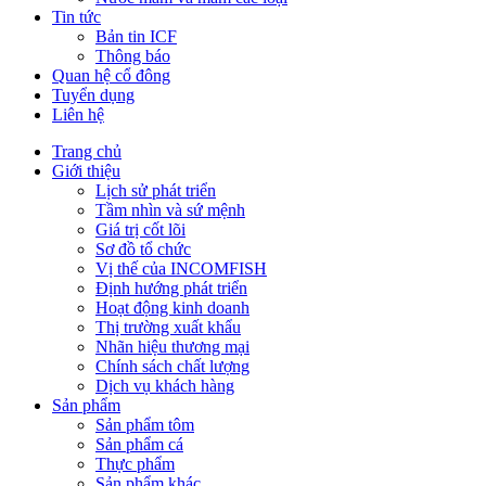
Tin tức
Bản tin ICF
Thông báo
Quan hệ cổ đông
Tuyển dụng
Liên hệ
Trang chủ
Giới thiệu
Lịch sử phát triển
Tầm nhìn và sứ mệnh
Giá trị cốt lõi
Sơ đồ tổ chức
Vị thế của INCOMFISH
Định hướng phát triển
Hoạt động kinh doanh
Thị trường xuất khẩu
Nhãn hiệu thương mại
Chính sách chất lượng
Dịch vụ khách hàng
Sản phẩm
Sản phẩm tôm
Sản phẩm cá
Thực phẩm
Sản phẩm khác