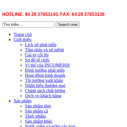
HOTLINE: 84 28 37653145. FAX: 84 28 37653136
Search now
Trang chủ
Giới thiệu
Lịch sử phát triển
Tầm nhìn và sứ mệnh
Giá trị cốt lõi
Sơ đồ tổ chức
Vị thế của INCOMFISH
Định hướng phát triển
Hoạt động kinh doanh
Thị trường xuất khẩu
Nhãn hiệu thương mại
Chính sách chất lượng
Dịch vụ khách hàng
Sản phẩm
Sản phẩm tôm
Sản phẩm cá
Thực phẩm
Sản phẩm khác
Nước mắm và mắm các loại