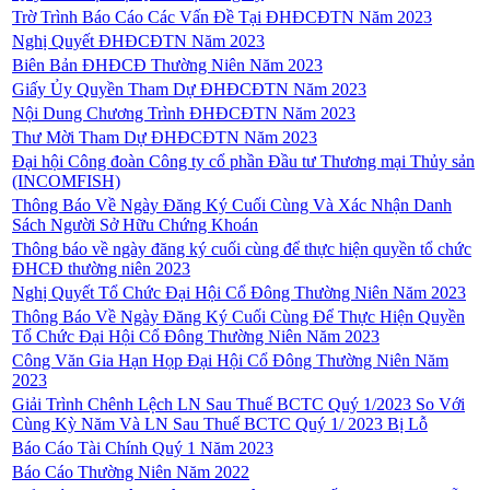
Trờ Trình Báo Cáo Các Vấn Đề Tại ĐHĐCĐTN Năm 2023
Nghị Quyết ĐHĐCĐTN Năm 2023
Biên Bản ĐHĐCĐ Thường Niên Năm 2023
Giấy Ủy Quyền Tham Dự ĐHĐCĐTN Năm 2023
Nội Dung Chương Trình ĐHĐCĐTN Năm 2023
Thư Mời Tham Dự ĐHĐCĐTN Năm 2023
Đại hội Công đoàn Công ty cổ phần Đầu tư Thương mại Thủy sản
(INCOMFISH)
Thông Báo Về Ngày Đăng Ký Cuối Cùng Và Xác Nhận Danh
Sách Người Sở Hữu Chứng Khoán
Thông báo về ngày đăng ký cuối cùng để thực hiện quyền tổ chức
ĐHCĐ thường niên 2023
Nghị Quyết Tổ Chức Đại Hội Cổ Đông Thường Niên Năm 2023
Thông Báo Về Ngày Đăng Ký Cuối Cùng Để Thực Hiện Quyền
Tổ Chức Đại Hội Cổ Đông Thường Niên Năm 2023
Công Văn Gia Hạn Họp Đại Hội Cổ Đông Thường Niên Năm
2023
Giải Trình Chênh Lệch LN Sau Thuế BCTC Quý 1/2023 So Với
Cùng Kỳ Năm Và LN Sau Thuế BCTC Quý 1/ 2023 Bị Lỗ
Báo Cáo Tài Chính Quý 1 Năm 2023
Báo Cáo Thường Niên Năm 2022