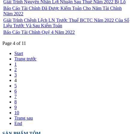
Giải Trình Nguyên Nhân Lợi Nhuận Sau Thuế Năm 2022 Bị Lỗ
Báo Cáo Tài Chính Đã Được Kiểm Toán Cho Năm Tài Chính
Năm 2022
Giải Trình Chênh Lệch LN Trước Thuế BCTC Năm 2022 Của Số
Liệu Trước Và Sau Kiểm Toán
Báo Cáo Tài Chính Quý 4 Năm 2022
Page 4 of 11
Start
Trang trước
1
2
3
4
5
6
7
8
9
10
Trang sau
End
SẢN PHẨM TÔM