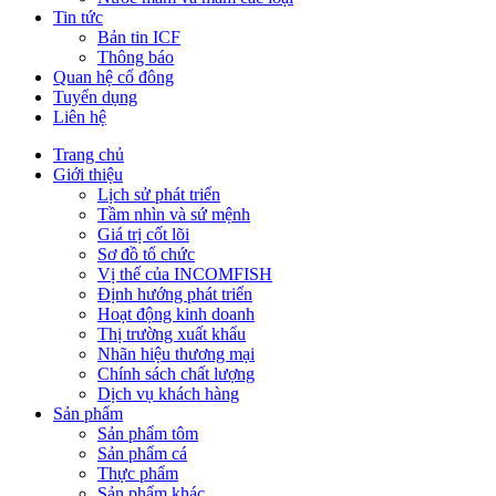
Tin tức
Bản tin ICF
Thông báo
Quan hệ cổ đông
Tuyển dụng
Liên hệ
Trang chủ
Giới thiệu
Lịch sử phát triển
Tầm nhìn và sứ mệnh
Giá trị cốt lõi
Sơ đồ tổ chức
Vị thế của INCOMFISH
Định hướng phát triển
Hoạt động kinh doanh
Thị trường xuất khẩu
Nhãn hiệu thương mại
Chính sách chất lượng
Dịch vụ khách hàng
Sản phẩm
Sản phẩm tôm
Sản phẩm cá
Thực phẩm
Sản phẩm khác